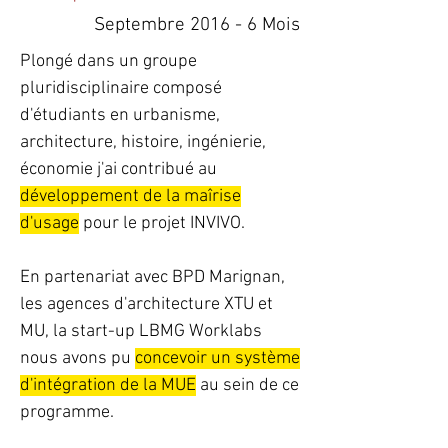
Septembre 2016 - 6 Mois
Plongé dans un groupe
pluridisciplinaire composé
d'étudiants en urbanisme,
architecture, histoire, ingénierie,
économie j'ai contribué au
développement de la maîrise
d'usage
pour le projet INVIVO.
En partenariat avec BPD Marignan,
les agences d'architecture XTU et
MU, la start-up LBMG Worklabs
nous avons pu
concevoir un système
d'intégration de la MUE
au sein de ce
programme.